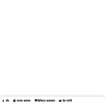
📱 ॲप
📰 ताज्या बातम्या
🎥डिजिटल कलाकार
📖 वेब स्टोरी